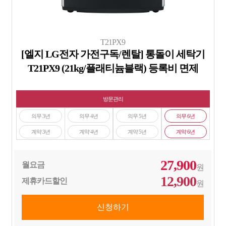
T21PX9
[엘지 LG전자 가전구독/렌탈] 통돌이 세탁기
T21PX9 (21kg/플래티늄블랙) 등록비 면제
방문관리
의무 3년
의무 4년
의무 5년
의무 6년
계약 3년
계약 4년
계약 5년
계약 6년
27,900
월요금
원
12,900
제휴카드할인
원