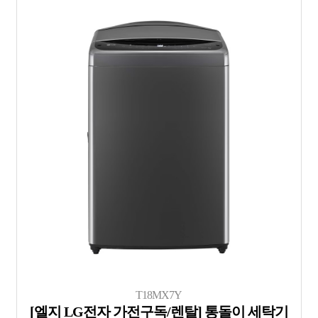
T18MX7Y
[엘지 LG전자 가전구독/렌탈] 통돌이 세탁기