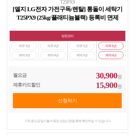
T25PX9
[엘지 LG전자 가전구독/렌탈] 통돌이 세탁기
T25PX9 (25kg/플래티늄블랙) 등록비 면제
방문관리
의무 3년
의무 4년
의무 5년
의무 6년
계약 3년
계약 4년
계약 5년
계약 6년
30,900
월요금
원
15,900
제휴카드할인
원
구독 총요금/일시불 비용은 상담신청을 통해 확인하실 수 있습니다.