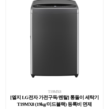
T19MX8
[엘지 LG전자 가전구독/렌탈] 통돌이 세탁기
T19MX8 (19kg/미드블랙) 등록비 면제