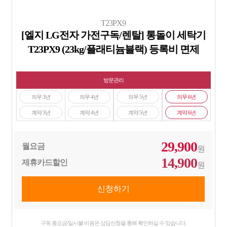
T23PX9
[엘지 LG전자 가전구독/렌탈] 통돌이 세탁기
T23PX9 (23kg/플래티늄블랙) 등록비 면제
방문관리
의무 3년
의무 4년
의무 5년
의무 6년
계약 3년
계약 4년
계약 5년
계약 6년
29,900
월요금
원
14,900
제휴카드할인
원
구독 총요금/일시불 비용은 상담신청을 통해 확인하실 수 있습니다.