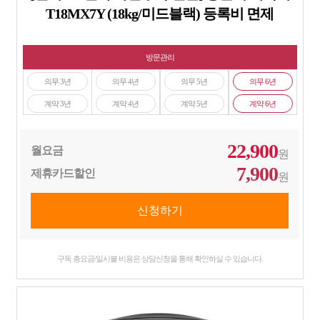
T18MX7Y (18kg/미드블랙) 등록비 면제
방문관리
의무 3년
의무 4년
의무 5년
의무 6년
계약 3년
계약 4년
계약 5년
계약 6년
22,900
월요금
원
7,900
제휴카드할인
원
구독 총요금/일시불 비용은 상담신청을 통해 확인하실 수 있습니다.