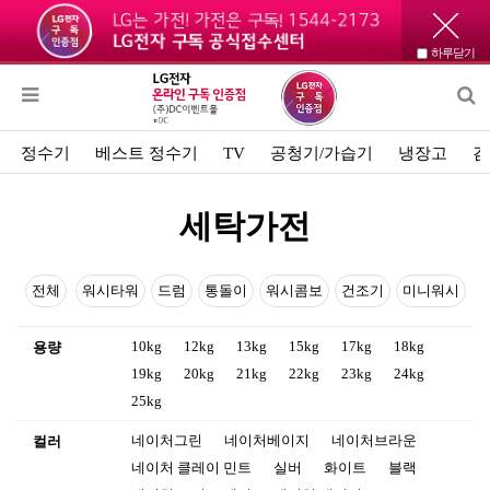
하루닫기
정수기
베스트 정수기
TV
공청기/가습기
냉장고
김
세탁가전
전체
워시타워
드럼
통돌이
워시콤보
건조기
미니워시
10kg
12kg
13kg
15kg
17kg
18kg
용량
19kg
20kg
21kg
22kg
23kg
24kg
25kg
네이처그린
네이처베이지
네이처브라운
컬러
네이처 클레이 민트
실버
화이트
블랙