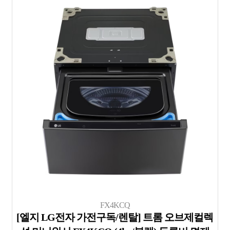
FX4KCQ
[엘지 LG전자 가전구독/렌탈] 트롬 오브제컬렉