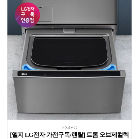
FX4VC
[엘지 LG전자 가전구독/렌탈] 트롬 오브제컬렉