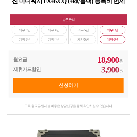
션 미니워시 FX4KCQ (4kg/블랙) 등록비 면제
방문관리
의무 3년
의무 4년
의무 5년
의무 6년
계약 3년
계약 4년
계약 5년
계약 6년
18,900
월요금
원
3,900
제휴카드할인
원
구독 총요금/일시불 비용은 상담신청을 통해 확인하실 수 있습니다.