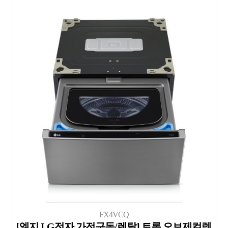
FX4VCQ
[엘지 LG전자 가전구독/렌탈] 트롬 오브제컬렉