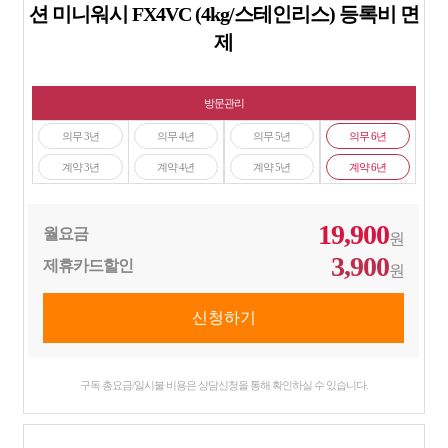
션 미니워시 FX4VC (4kg/스테인리스) 등록비 면
제
방문관리
의무 3년
의무 4년
의무 5년
의무 6년
계약 3년
계약 4년
계약 5년
계약 6년
19,900
월요금
원
3,900
제휴카드할인
원
구독 총요금/일시불 비용은 상담신청을 통해 확인하실 수 있습니다.