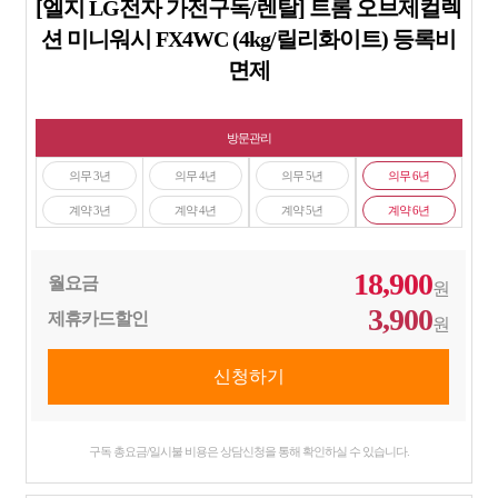
[엘지 LG전자 가전구독/렌탈] 트롬 오브제컬렉
션 미니워시 FX4WC (4kg/릴리화이트) 등록비
면제
방문관리
의무 3년
의무 4년
의무 5년
의무 6년
계약 3년
계약 4년
계약 5년
계약 6년
18,900
월요금
원
3,900
제휴카드할인
원
구독 총요금/일시불 비용은 상담신청을 통해 확인하실 수 있습니다.