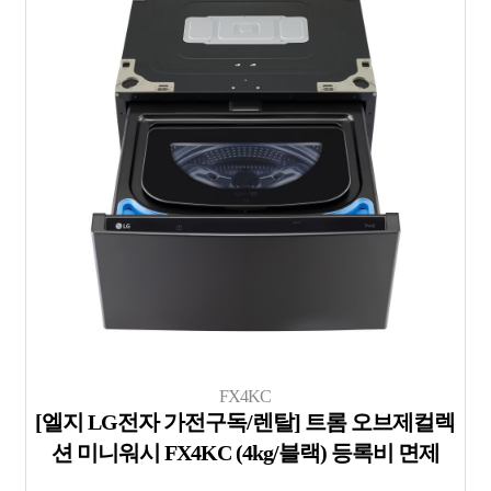
FX4KC
[엘지 LG전자 가전구독/렌탈] 트롬 오브제컬렉
션 미니워시 FX4KC (4kg/블랙) 등록비 면제