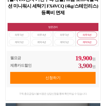
션 미니워시 세탁기 FX4VCQ (4kg/스테인리스)
등록비 면제
방문관리
의무 3년
의무 4년
의무 5년
의무 6년
계약 3년
계약 4년
계약 5년
계약 6년
19,900
월요금
원
3,900
제휴카드할인
원
구독 총요금/일시불 비용은 상담신청을 통해 확인하실 수 있습니다.