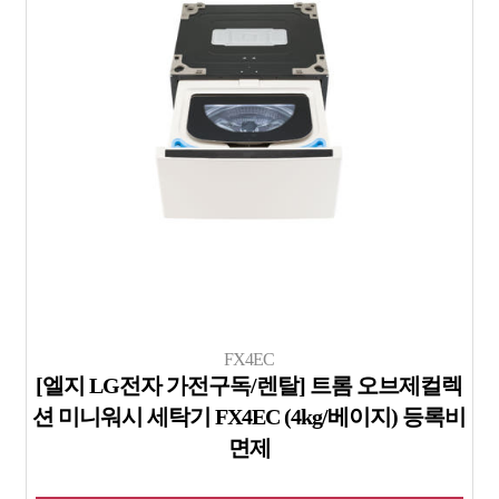
FX4EC
[엘지 LG전자 가전구독/렌탈] 트롬 오브제컬렉
션 미니워시 세탁기 FX4EC (4kg/베이지) 등록비
면제