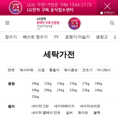
하루닫기
정수기
베스트 정수기
TV
공청기/가습기
냉장고
김
세탁가전
전체
워시타워
드럼
통돌이
워시콤보
건조기
미니워시
10kg
12kg
13kg
15kg
17kg
18kg
용량
19kg
20kg
21kg
22kg
23kg
24kg
25kg
네이처그린
네이처베이지
네이처브라운
컬러
네이처 클레이 민트
실버
화이트
블랙