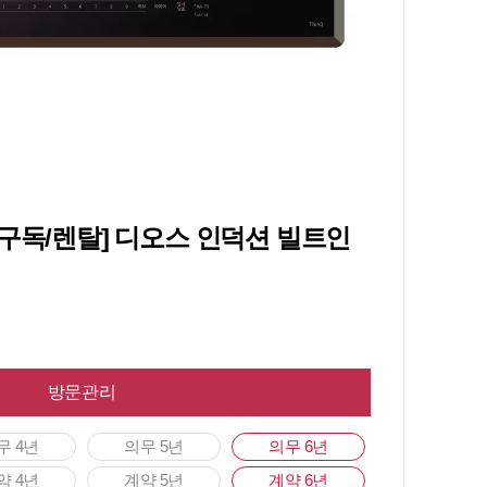
전구독/렌탈] 디오스 인덕션 빌트인
방문관리
무 4년
의무 5년
의무 6년
약 4년
계약 5년
계약 6년