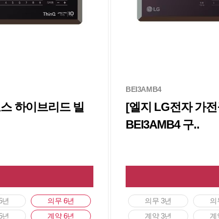
BEI3AMB4
오스 하이브리드 빌
[엘지 LG전자 가
BEI3AMB4 구..
5년
의무 6년
의무 3년
의
5년
계약 6년
계약 3년
계