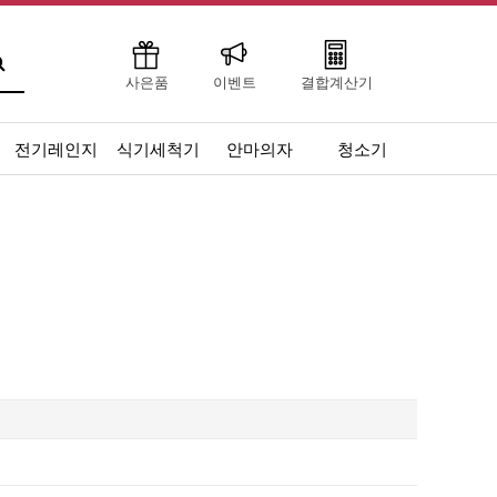
사은품
이벤트
결합계산기
전기레인지
식기세척기
안마의자
청소기