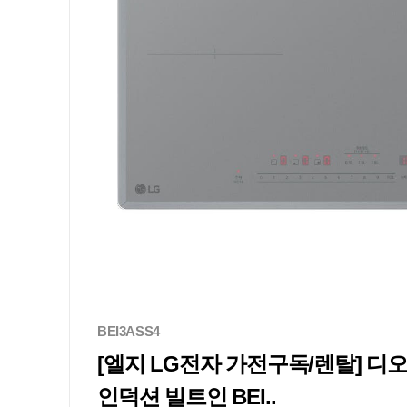
BEI3ASS4
[엘지 LG전자 가전구독/렌탈] 
인덕션 빌트인 BEI..