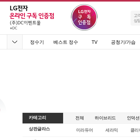
고
상
정수기
베스트 정수
TV
공청기/가습
기
기
카테고리
전체
하이브리드
인덕션
상판글라스
미라듀어
세라믹
클리