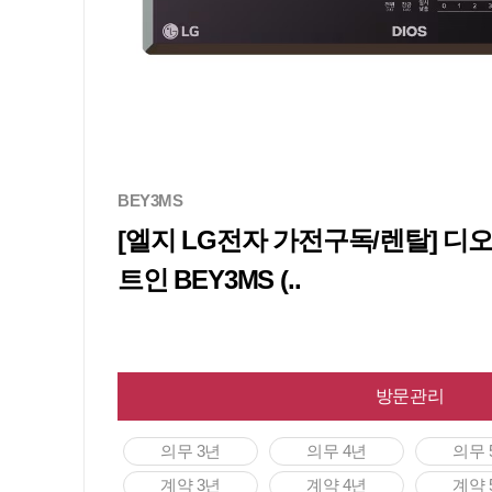
BEY3MS
[엘지 LG전자 가전구독/렌탈] 디
트인 BEY3MS (..
방문관리
의무 3년
의무 4년
의무 
계약 3년
계약 4년
계약 