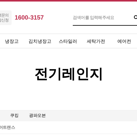
객문의
1600-3157
담신청
냉장고
김치냉장고
스타일러
세탁가전
에어컨
전기레인지
쿠킹
광파오븐
어트랜스