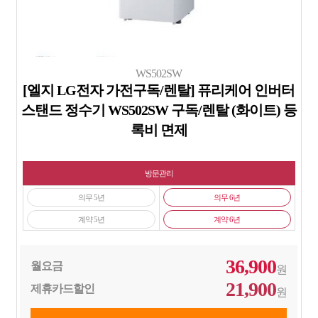
WS502SW
[엘지 LG전자 가전구독/렌탈] 퓨리케어 인버터
스탠드 정수기 WS502SW 구독/렌탈 (화이트) 등
록비 면제
방문관리
의무 5년
의무 6년
계약 5년
계약 6년
36,900
월요금
원
21,900
제휴카드할인
원