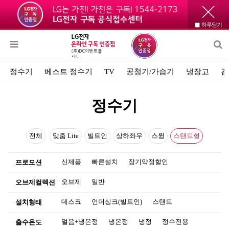
하루닫기
정수기
베스트 정수기
TV
공청기/가습기
냉장고
김
정수기
전체
맞춤 Lite
빌트인
상하좌우
스윙
스탠드형
신제품
빠른설치
장기약정할인
프로모션
오브제
일반
오브제컬렉션
데스크
언더싱크(빌트인)
스탠드
설치형태
얼음+냉온정
냉온정
냉정
정수전용
출수온도