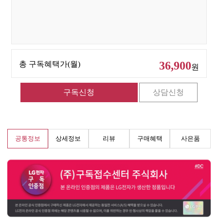
36,900
총 구독혜택가(월)
원
공통정보
상세정보
리뷰
구매혜택
사은품