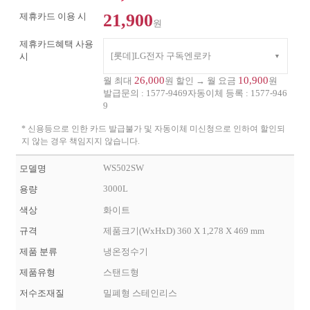
21,900
제휴카드 이용 시
원
제휴카드혜택 사용
[롯데]LG전자 구독엔로카
시
26,000
10,900
월 최대
원 할인 → 월 요금
원
발급문의 :
1577-9469
자동이체 등록 :
1577-946
9
* 신용등으로 인한 카드 발급불가 및 자동이체 미신청으로 인하여 할인되
지 않는 경우 책임지지 않습니다.
WS502SW
모델명
3000L
용량
색상
화이트
규격
제품크기(WxHxD) 360 X 1,278 X 469 mm
제품 분류
냉온정수기
제품유형
스탠드형
저수조재질
밀폐형 스테인리스