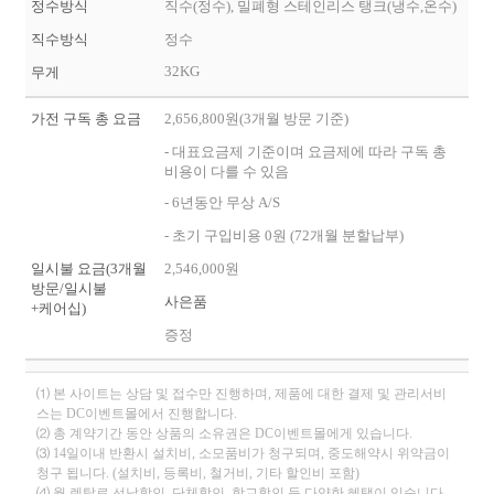
정수방식
직수(정수), 밀폐형 스테인리스 탱크(냉수,온수)
직수방식
정수
32KG
무게
가전 구독 총 요금
2,656,800원(3개월 방문 기준)
- 대표요금제 기준이며 요금제에 따라 구독 총
비용이 다를 수 있음
- 6년동안 무상 A/S
- 초기 구입비용 0원 (72개월 분할납부)
일시불 요금(3개월
2,546,000원
방문/일시불
사은품
+케어십)
증정
⑴ 본 사이트는 상담 및 접수만 진행하며, 제품에 대한 결제 및 관리서비
스는 DC이벤트몰에서 진행합니다.
⑵ 총 계약기간 동안 상품의 소유권은 DC이벤트몰에게 있습니다.
⑶ 14일이내 반환시 설치비, 소모품비가 청구되며, 중도해약시 위약금이
청구 됩니다. (설치비, 등록비, 철거비, 기타 할인비 포함)
⑷ 월 렌탈료 선납할인, 단체할인, 학교할인 등 다양한 혜택이 있습니다.