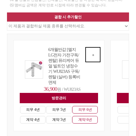
⑸ 맴버십 금액은 계약 만료 시점에 따라 변경될 수 있습니다.
결합 시 추가할인
6개월반값 [엘지
LG전자 가전구독/
+
렌탈] 퓨리케어 듀
얼 빌트인 냉정수
기 WU823AS 구독/
렌탈 (실버) 등록비
면제
36,900
원 / WU823AS
방문관리
자
의무 4년
의무 5년
의무 6년
의무
계약 4년
계약 5년
계약 6년
계약