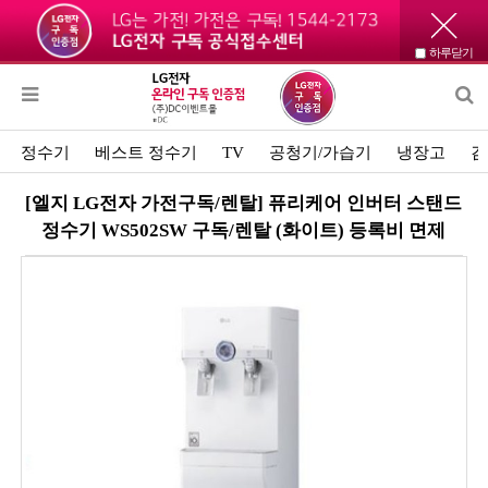
하루닫기
정수기
베스트 정수기
TV
공청기/가습기
냉장고
김
[엘지 LG전자 가전구독/렌탈] 퓨리케어 인버터 스탠드
정수기 WS502SW 구독/렌탈 (화이트) 등록비 면제