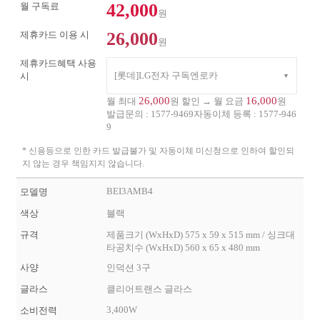
42,000
월 구독료
원
26,000
제휴카드 이용 시
원
제휴카드혜택 사용
[롯데]LG전자 구독엔로카
시
26,000
16,000
월 최대
원 할인 → 월 요금
원
발급문의 :
1577-9469
자동이체 등록 :
1577-946
9
* 신용등으로 인한 카드 발급불가 및 자동이체 미신청으로 인하여 할인되
지 않는 경우 책임지지 않습니다.
BEI3AMB4
모델명
색상
블랙
규격
제품크기 (WxHxD) 575 x 59 x 515 mm / 싱크대
타공치수 (WxHxD) 560 x 65 x 480 mm
사양
인덕션 3구
글라스
클리어트랜스 글라스
3,400W
소비전력