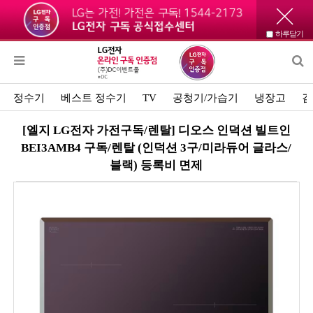
하루닫기
정수기
베스트 정수기
TV
공청기/가습기
냉장고
김
[엘지 LG전자 가전구독/렌탈] 디오스 인덕션 빌트인
BEI3AMB4 구독/렌탈 (인덕션 3구/미라듀어 글라스/
블랙) 등록비 면제