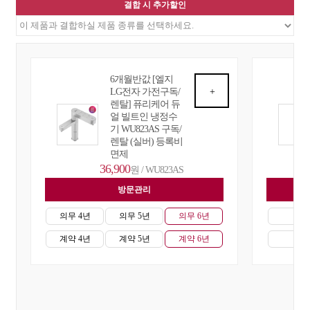
결합 시 추가할인
6개월반값 [엘지
LG전자 가전구독/
+
렌탈] 퓨리케어 듀
얼 빌트인 냉정수
기 WU823AS 구독/
렌탈 (실버) 등록비
면제
36,900
원 / WU823AS
방문관리
자
의무 4년
의무 5년
의무 6년
의무
계약 4년
계약 5년
계약 6년
계약