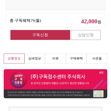
42,000
총 구독혜택가(월)
원
공통정보
상세정보
리뷰
구매혜택
사은품