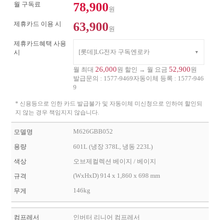
78,900
월 구독료
원
63,900
제휴카드 이용 시
원
제휴카드혜택 사용
[롯데]LG전자 구독엔로카
시
26,000
52,900
월 최대
원 할인 → 월 요금
원
발급문의 :
1577-9469
자동이체 등록 :
1577-946
9
* 신용등으로 인한 카드 발급불가 및 자동이체 미신청으로 인하여 할인되
지 않는 경우 책임지지 않습니다.
M626GBB052
모델명
용량
601L (냉장 378L, 냉동 223L)
색상
오브제컬렉션 베이지 / 베이지
(WxHxD) 914 x 1,860 x 698 mm
규격
146kg
무게
컴프레서
인버터 리니어 컴프레서