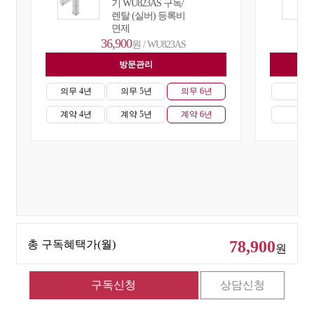
기 WU823AS 구독/
렌탈 (실버) 등록비
면제
36,900
원 / WU823AS
방문관리
자
의무 4년
의무 5년
의무 6년
의무
계약 4년
계약 5년
계약 6년
계약
78,900
총 구독혜택가(월)
원