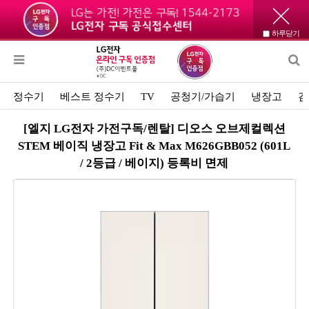
하루닫기
정수기
베스트 정수기
TV
공청기/가습기
냉장고
김
[엘지 LG전자 가전구독/렌탈] 디오스 오브제컬렉션
STEM 베이직 냉장고 Fit & Max M626GBB052 (601L
/ 2등급 / 베이지) 등록비 면제