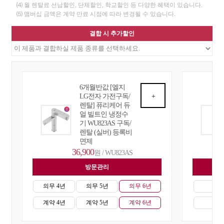
⑷ 월 렌탈료 선납할인, 단체할인, 학교할인 등 다양한 혜택이 있습니다.
⑸ 맴버십 금액은 계약 만료 시점에 따라 변경될 수 있습니다.
결합 시 추가할인
6개월반값 [엘지
LG전자 가전구독/
+
렌탈] 퓨리케어 듀
얼 빌트인 냉정수
기 WU823AS 구독/
렌탈 (실버) 등록비
면제
36,900
원 / WU823AS
방문관리
자
의무 4년
의무 5년
의무 6년
의무
계약 4년
계약 5년
계약 6년
계약