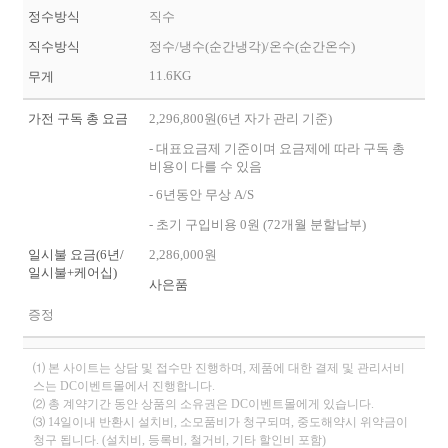
정수방식
직수
직수방식
정수/냉수(순간냉각)/온수(순간온수)
11.6KG
무게
가전 구독 총 요금
2,296,800원(6년 자가 관리 기준)
- 대표요금제 기준이며 요금제에 따라 구독 총
비용이 다를 수 있음
- 6년동안 무상 A/S
- 초기 구입비용 0원 (72개월 분할납부)
일시불 요금(6년/
2,286,000원
일시불+케어십)
사은품
증정
⑴ 본 사이트는 상담 및 접수만 진행하며, 제품에 대한 결제 및 관리서비
스는 DC이벤트몰에서 진행합니다.
⑵ 총 계약기간 동안 상품의 소유권은 DC이벤트몰에게 있습니다.
⑶ 14일이내 반환시 설치비, 소모품비가 청구되며, 중도해약시 위약금이
청구 됩니다. (설치비, 등록비, 철거비, 기타 할인비 포함)