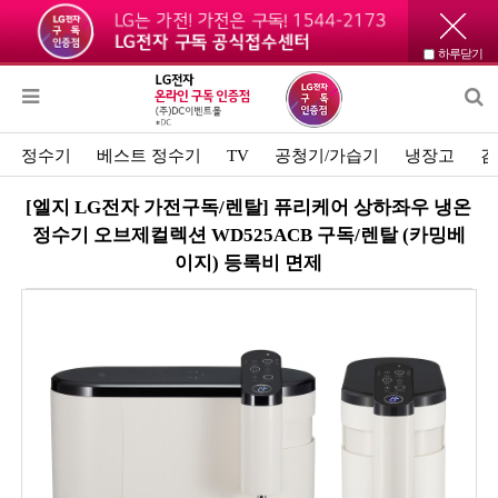
하루닫기
정수기
베스트 정수기
TV
공청기/가습기
냉장고
김
[엘지 LG전자 가전구독/렌탈] 퓨리케어 상하좌우 냉온
정수기 오브제컬렉션 WD525ACB 구독/렌탈 (카밍베
이지) 등록비 면제