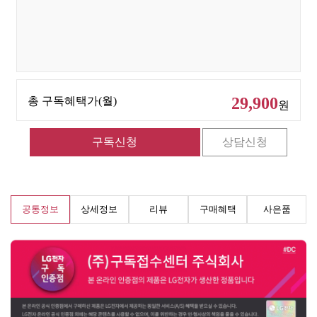
29,900
총 구독혜택가(월)
원
공통정보
상세정보
리뷰
구매혜택
사은품